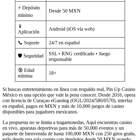
⚡ Depósito
Desde 50 MXN
mínimo
📱
Android (iOS vía web)
Aplicación
📞 Soporte
24/7 en español
SSL • RNG certificado • Juego
🛡 Seguridad
responsable
🔞 Edad
18+
mínima
Si buscas entretenimiento en línea con respaldo real, Pin Up Casino
México es una opción que vale la pena conocer. Desde 2016, opera
con licencia de Curaçao eGaming (OGL/2024/580/0570), interfaz
en español, pagos en MXN y más de 10,000 juegos de casino
disponibles para jugadores mexicanos.
La propuesta no se limita a tragamonedas. Aquí encuentras casino
en vivo, apuestas deportivas para más de 50,000 eventos y un
paquete de bienvenida de hasta 100,000 MXN con 250 giros gratis,
todo desde una sola cuenta con depósitos desde 50 MXN usando