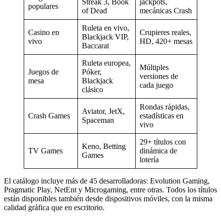
Streak 3, Book
jackpots,
populares
of Dead
mecánicas Crash
Ruleta en vivo,
Casino en
Crupieres reales,
Blackjack VIP,
vivo
HD, 420+ mesas
Baccarat
Ruleta europea,
Múltiples
Juegos de
Póker,
versiones de
mesa
Blackjack
cada juego
clásico
Rondas rápidas,
Aviator, JetX,
Crash Games
estadísticas en
Spaceman
vivo
29+ títulos con
Keno, Betting
TV Games
dinámica de
Games
lotería
El catálogo incluye más de 45 desarrolladoras: Evolution Gaming,
Pragmatic Play, NetEnt y Microgaming, entre otras. Todos los títulos
están disponibles también desde dispositivos móviles, con la misma
calidad gráfica que en escritorio.